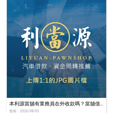
本利源當舖有業務員在外收款嗎？當舖借
款遇到陌生人接洽該怎麼辦？如何避免當
發佈：2026/08/05