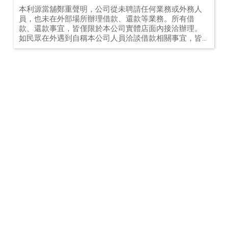
舖借款詐騙？
本利源當舖鄭重聲明，公司從未聘請任何業務或外務人
員，也未在外部場所辦理借款、還款等業務。所有借
款、還款事宜，皆僅限於本公司實體店面內接洽辦理。
如民眾在外遇到自稱本公司人員洽談借款相關事宜，皆
與本公司無