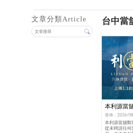
文章分類
Article
台中當
本利源當
在外收款
發佈：2026/08
款遇到陌
本利源當舖鄭
從未聘請任何
怎麼辦？