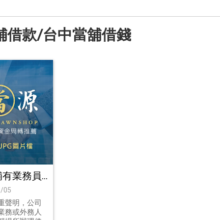
舖借款/台中當舖借錢
舖有業務員
嗎？當舖借
/05
生人接洽該
重聲明，公司
業務或外務人
如何避免當