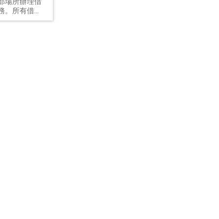
部場所辦理借
騙？
務。所有借
，皆僅限於本
內接洽辦理。
到自稱本公司
相關事宜，皆